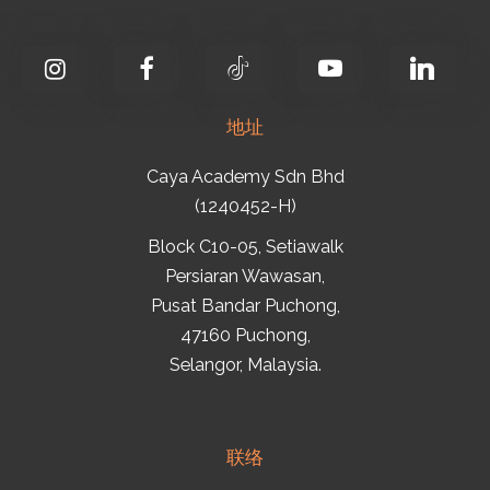
地址
Caya Academy Sdn Bhd
(1240452-H)
Block C10-05, Setiawalk
Persiaran Wawasan,
Pusat Bandar Puchong,
47160 Puchong,
Selangor, Malaysia.
联络