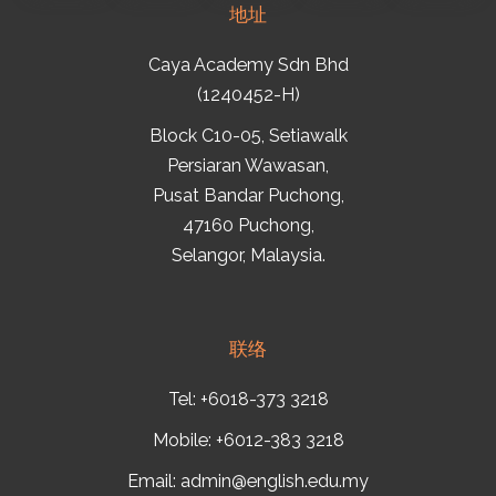
地址
Caya Academy Sdn Bhd
(1240452-H)
Block C10-05, Setiawalk
Persiaran Wawasan,
Pusat Bandar Puchong,
47160 Puchong,
Selangor, Malaysia.
联络
Tel: +6018-373 3218
Mobile: +6012-383 3218
Email:
admin@english.edu.my