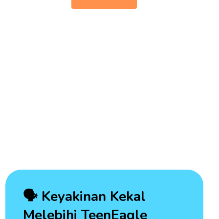
🗣️ Keyakinan Kekal
Melebihi TeenEagle