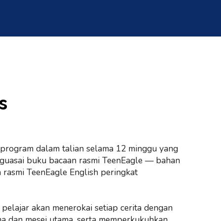
s
 program dalam talian selama 12 minggu yang
nguasai buku bacaan rasmi TeenEagle — bahan
 rasmi TeenEagle English peringkat
, pelajar akan menerokai setiap cerita dengan
ma dan mesej utama, serta memperkukuhkan