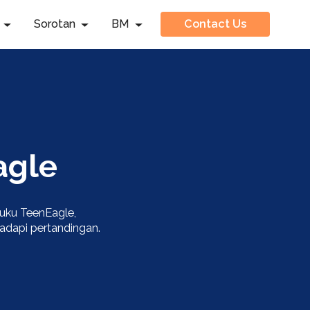
Sorotan
BM
Contact Us
agle
uku TeenEagle,
adapi pertandingan.